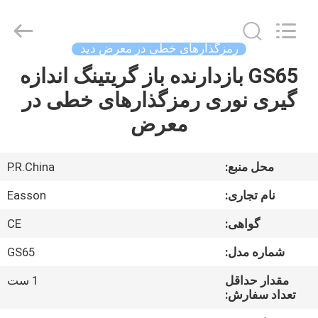
Zhuhai
Easson
Measurement
Technology
Ltd..
رمزگذارهای خطی در معرض دید
All
Rights
Reserved.
GS65 بازدارنده باز گریتینگ اندازه
خانه
گیری نوری رمزگذارهای خطی در
محصولات
معرض
درباره
محل منبع:
P.R.China
ما
نام تجاری:
Easson
گواهی:
CE
تور
شماره مدل:
GS65
کارخانه
مقدار حداقل
1 ست
تعداد سفارش:
کنترل