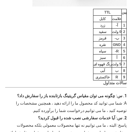
پین
TTL
علامت
کابل
1
آ-
زرد
2
0 ولت
سفید
3
ب-
قرمز
4
GND
نقره
5
R-
سیاه
6
آ
سبز
7
5 ولت
رنگ قهوه ای
8
ب
آبی
9
R
خاکستری
سالات متداول
1. س: چگونه می توان مقیاس گریتینگ بازتابنده باز را سفارش داد؟
A: شما می توانید کد محصول ما را ارائه دهید ، همچنین مشخصات را
توصیه کنید ، ما می توانیم درخواست شما را برآورده کنیم.
2. س: آیا خدمات سفارشی نصب شده را قبول کردید؟
پاسخ: البته ، ما می توانیم نه تنها محصولات معمولی بلکه محصولات