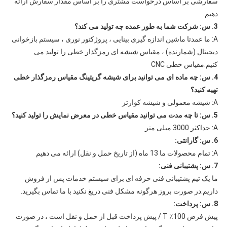
سفارشی بر اساس درخواست مشتری را بر اساس مقدار سفارش ارائه
دهیم.
3. س: شرکت شما به طور عمده چه تولید می کند؟
A: ما عمدتا ماشین اندازه گیری بینایی ، پروژکتور نوری ، سیستم بازخوانی
دیجیتال (شمارنده) ، مقیاس شیشه ای رمزگذار خطی را تولید می
کنیم.مقیاس خطی CNC
4. س: چه ماده ای می توانید برای شیشه گریتینگ مقیاس رمزگذار خطی
تهیه کنید؟
A: شیشه معمولی و شیشه کوارتز
5. س: تا چه مدت می توانید مقیاس خطی در معرض نمایش را تولید کنید؟
A: حداکثر 3000 میلی متر
6. س: گارانتی:
A: تمام محصولات ما 13 ماه (از تاریخ حمل و نقل) ارائه می دهیم
7. س: پشتیبانی فنی:
ما یک تیم پشتیبانی فنی حرفه ای برای سیستم خدمات پس از فروش
داریم.در صورت بروز هرگونه مشکل فنی دریغ نکنید با ما تماس بگیرید.
8. س: پرداخت:
پیش فرض 100٪ T / پیش پرداخت قبل از حمل و نقل است ، در صورت