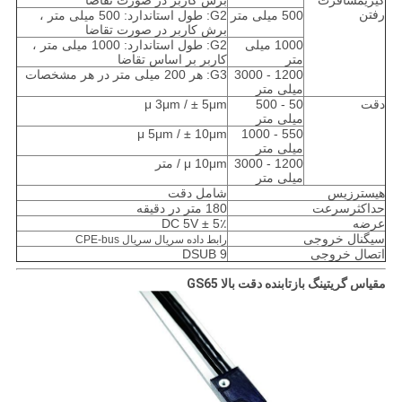
گیریمسافرت
برش کاربر در صورت تقاضا
رفتن
500 میلی متر
G2: طول استاندارد: 500 میلی متر ،
برش کاربر در صورت تقاضا
1000 میلی
G2: طول استاندارد: 1000 میلی متر ،
متر
کاربر بر اساس تقاضا
1200 - 3000
G3: هر 200 میلی متر در هر مشخصات
میلی متر
دقت
50 - 500
μ 3μm / ± 5μm
میلی متر
μ 5μm / ± 10μm
550 - 1000
میلی متر
1200 - 3000
μ 10μm / متر
میلی متر
هیسترزیس
شامل دقت
حداکثرسرعت
180 متر در دقیقه
عرضه
DC 5V ± 5٪
سیگنال خروجی
رابط داده سریال سریال CPE-bus
اتصال خروجی
DSUB 9
مقیاس گریتینگ بازتابنده دقت بالا GS65