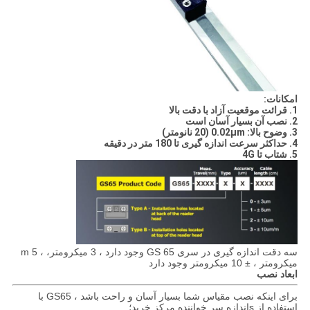
امکانات:
1. قرائت موقعیت آزاد با دقت بالا
2. نصب آن بسیار آسان است
3. وضوح بالا: 0.02μm (20 نانومتر)
4. حداکثر سرعت اندازه گیری تا 180 متر در دقیقه
5. شتاب تا 4G
سه دقت اندازه گیری در سری GS 65 وجود دارد ، 3 میکرومتر، ، 5 m
میکرومتر ، ± 10 میکرومتر وجود دارد
ابعاد نصب
برای اینکه نصب مقیاس شما بسیار آسان و راحت باشد ، GS65 با
استفاده از s
اندازه سر خواننده مرکز خرید؛