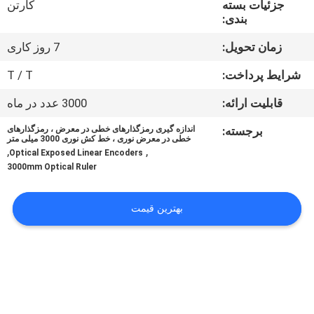
جزئیات بسته
کارتن
کیفیت
بندی:
زمان تحویل:
7 روز کاری
با
ما
شرایط پرداخت:
T / T
تماس
قابلیت ارائه:
3000 عدد در ماه
بگیرید
برجسته:
اندازه گیری رمزگذارهای خطی در معرض ، رمزگذارهای
خطی در معرض نوری ، خط کش نوری 3000 میلی متر
,
,
Optical Exposed Linear Encoders
اخبار
3000mm Optical Ruler
بهترین قیمت
پرونده
ها
نقشه
سایت