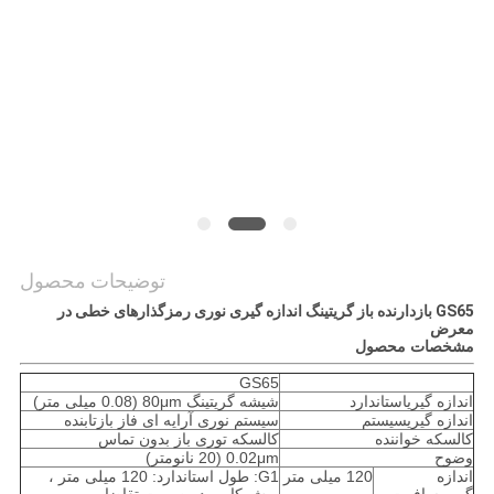
PRIVACY
POLICY
توضیحات محصول
GS65 بازدارنده باز گریتینگ اندازه گیری نوری رمزگذارهای خطی در
معرض
مشخصات محصول
GS65
اندازه گیریاستاندارد
شیشه گریتینگ 80μm (0.08 میلی متر)
اندازه گیریسیستم
سیستم نوری آرایه ای فاز بازتابنده
کالسکه خواننده
کالسکه توری باز بدون تماس
وضوح
0.02μm (20 نانومتر)
اندازه
120 میلی متر
G1: طول استاندارد: 120 میلی متر ،